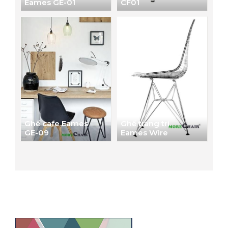
Eames GE-01
CF01
Ghế cafe Eames
Ghế trang trí
GE-09
Eames Wire