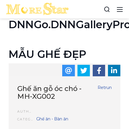
DNNGo.DNNGalleryPr
MẪU GHẾ ĐẸP
Ghế ăn gỗ óc chó -
Retrun
MH-XG002
AUTHOR
Ghế ăn - Bàn ăn
CATEGORIES