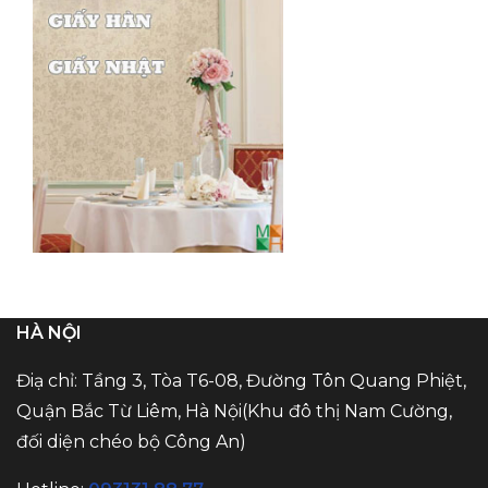
HÀ NỘI
Điạ chỉ: Tầng 3, Tòa T6-08, Đường Tôn Quang Phiệt,
Quận Bắc Từ Liêm, Hà Nội(Khu đô thị Nam Cường,
đối diện chéo bộ Công An)