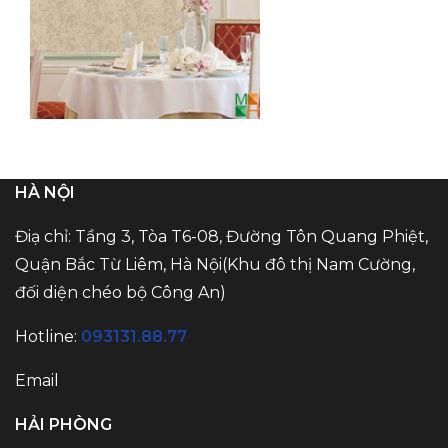
HÀ NỘI
Điạ chỉ: Tầng 3, Tòa T6-08, Đường Tôn Quang Phiệt,
Quận Bắc Từ Liêm, Hà Nội(Khu đô thị Nam Cường,
đối diện chéo bộ Công An)
Hotline:
093131.88.77
Email
HẢI PHÒNG