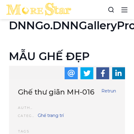
DNNGo.DNNGalleryPr
MẪU GHẾ ĐẸP
Ghế thư giãn MH-016
Retrun
AUTHOR
Ghế trang trí
CATEGORIES
TAGS