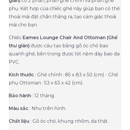
giãn)
có 2 phần, phần ghế chính và phần ghế
phụ. Kết hợp của chiếc ghế này giúp bạn có thể
thoải mái đặt chân thẳng ra, tạo cảm giác thoải
mái cho bạn.
Chiếc
Eames Lounge Chair And Ottoman (Ghế
thư giãn)
được cấu tạo bằng gỗ óc chó bao
quanh ghế, bên trong được lót nệm dày bao da
PVC.
Kích thước
: Ghế chính : 85 x 83 x 50 (cm) - Ghế
phụ Ottoman : 53 x 63 x 42 (cm).
Bảo hành
: 12 tháng.
Màu sắc
: Như trên hình.
Chất liệu
: Gỗ óc chó, khung nhôm, da thật.