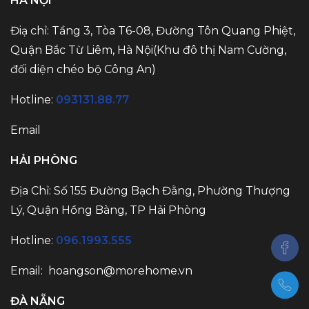
HÀ NỘI
Điạ chỉ: Tầng 3, Tòa T6-08, Đường Tôn Quang Phiệt,
Quận Bắc Từ Liêm, Hà Nội(Khu đô thị Nam Cường,
đối diện chéo bộ Công An)
Hotline:
093131.88.77
Email
HẢI PHÒNG
Địa Chỉ: Số 155 Đường Bạch Đằng, Phường Thượng
Lý, Quận Hồng Bàng, TP Hải Phòng
Hotline:
096.1993.555
Email:
hoangson@morehome.vn
ĐÀ NẴNG