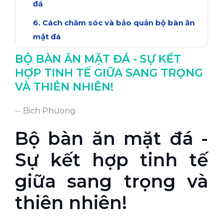
đá
Cách chăm sóc và bảo quản bộ bàn ăn
mặt đá
Kết luận
BỘ BÀN ĂN MẶT ĐÁ - SỰ KẾT
HỢP TINH TẾ GIỮA SANG TRỌNG
VÀ THIÊN NHIÊN!
-- Bich Phuong
Bộ bàn ăn mặt đá -
Sự kết hợp tinh tế
giữa sang trọng và
thiên nhiên!