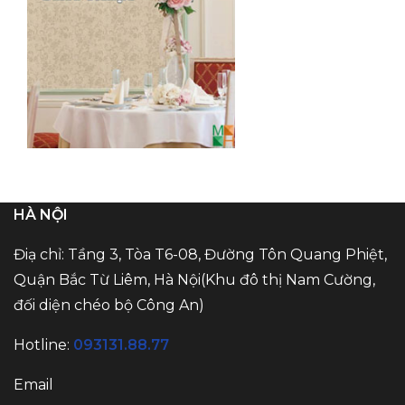
HÀ NỘI
Điạ chỉ: Tầng 3, Tòa T6-08, Đường Tôn Quang Phiệt,
Quận Bắc Từ Liêm, Hà Nội(Khu đô thị Nam Cường,
đối diện chéo bộ Công An)
Hotline:
093131.88.77
Email