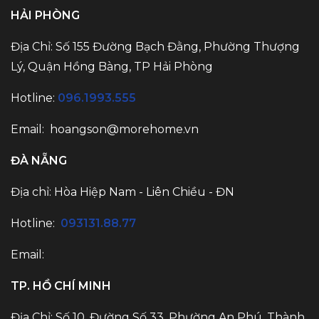
HẢI PHÒNG
Địa Chỉ: Số 155 Đường Bạch Đằng, Phường Thượng
Lý, Quận Hồng Bàng, TP Hải Phòng
Hotline:
096.1993.555
Email:
hoangson@morehome.vn
ĐÀ NẴNG
Địa chỉ: Hòa Hiệp Nam - Liên Chiều - ĐN
Hotline:
093131.88.77
Email:
TP. HỒ CHÍ MINH
Địa Chỉ: Số 10, Đường Số 33, Phường An Phú, Thành