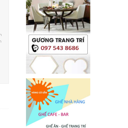
I
n
n