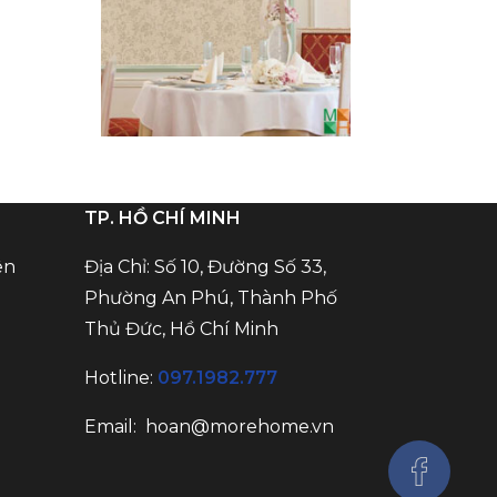
TP. HỒ CHÍ MINH
ên
Địa Chỉ: Số 10, Đường Số 33,
Phường An Phú, Thành Phố
Thủ Đức, Hồ Chí Minh
Hotline:
097.1982.777
Email:
hoan@morehome.vn