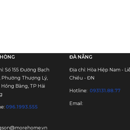
PHÒNG
ĐÀ NẴNG
hỉ: Số 155 Đường Bạch
Địa chỉ: Hòa Hiệp Nam - Li
 Phường Thượng Lý,
Chiều - ĐN
Hồng Bàng, TP Hải
Hotline:
093131.88.77
g
Email:
ne:
096.1993.555
:
gson@morehome.vn