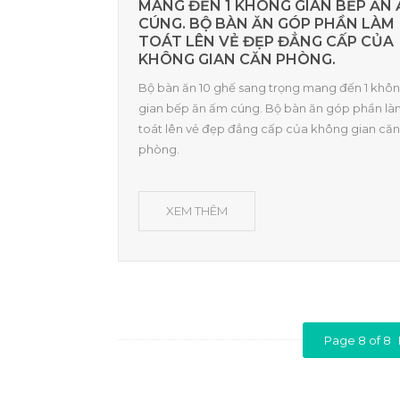
MANG ĐẾN 1 KHÔNG GIAN BẾP ĂN
CÚNG. BỘ BÀN ĂN GÓP PHẦN LÀM
TOÁT LÊN VẺ ĐẸP ĐẲNG CẤP CỦA
KHÔNG GIAN CĂN PHÒNG.
Bộ bàn ăn 10 ghế sang trọng mang đến 1 khô
gian bếp ăn ấm cúng. Bộ bàn ăn góp phần l
toát lên vẻ đẹp đẳng cấp của không gian căn
phòng.
XEM THÊM
Page 8 of 8