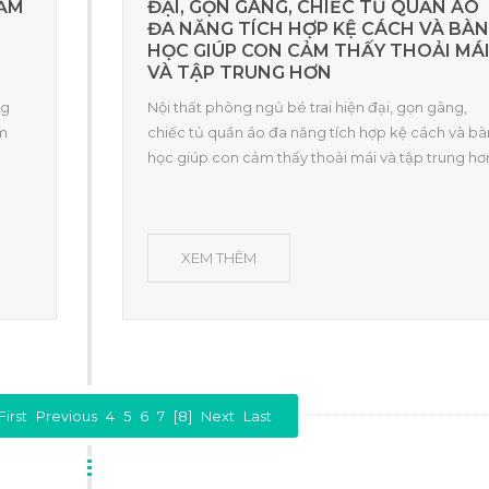
 ẤM
ĐẠI, GỌN GÀNG, CHIẾC TỦ QUẦN ÁO
ĐA NĂNG TÍCH HỢP KỆ CÁCH VÀ BÀN
HỌC GIÚP CON CẢM THẤY THOẢI MÁ
VÀ TẬP TRUNG HƠN
ng
Nội thất phòng ngủ bé trai hiện đại, gọn gàng,
àm
chiếc tủ quần áo đa năng tích hợp kệ cách và bà
học giúp con cảm thấy thoải mái và tập trung hơ
XEM THÊM
First
Previous
4
5
6
7
[8]
Next
Last