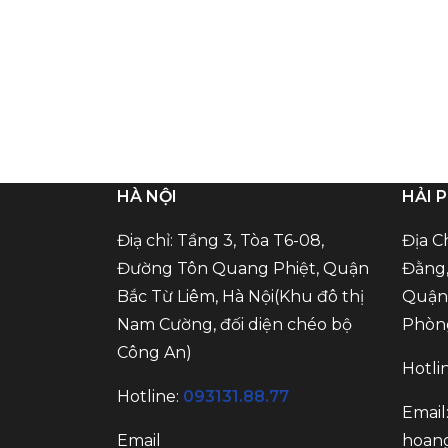
HÀ NỘI
HẢI 
Điạ chỉ: Tầng 3, Tòa T6-08,
Địa C
Đường Tôn Quang Phiệt, Quận
Đằng,
Bắc Từ Liêm, Hà Nội(Khu đô thị
Quận 
Nam Cường, đối diện chéo bộ
Phòn
Công An)
Hotli
Hotline:
093131.88.77
Email
Email
hoan