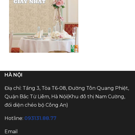
HÀ NỘI
Điạ chỉ: Tầng 3, Tòa T6-08, Đường Tôn Quang Phiệt,
Quận Bắc Từ Liêm, Hà Nội(Khu đô thị Nam Cường,
đối diện chéo bộ Công An)
Hotline:
093131.88.77
Email