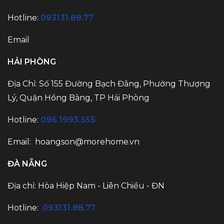
Hotline:
093131.88.77
Email
HẢI PHÒNG
Địa Chỉ: Số 155 Đường Bạch Đằng, Phường Thượng
Lý, Quận Hồng Bàng, TP Hải Phòng
Hotline:
096.1993.555
Email:
hoangson@morehome.vn
ĐÀ NẴNG
Địa chỉ: Hòa Hiệp Nam - Liên Chiều - ĐN
Hotline:
093131.88.77