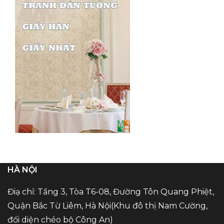
HÀ NỘI
Điạ chỉ: Tầng 3, Tòa T6-08, Đường Tôn Quang Phiệt,
Quận Bắc Từ Liêm, Hà Nội(Khu đô thị Nam Cường,
đối diện chéo bộ Công An)