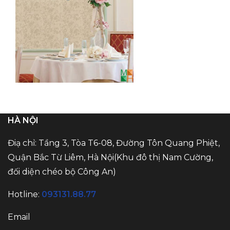
HÀ NỘI
Điạ chỉ: Tầng 3, Tòa T6-08, Đường Tôn Quang Phiệt,
Quận Bắc Từ Liêm, Hà Nội(Khu đô thị Nam Cường,
đối diện chéo bộ Công An)
Hotline:
093131.88.77
Email