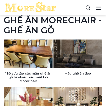
GHẾ ĂN MORECHAIR -
GHẾ ĂN GỖ
*Bộ sưu tập các mẫu ghế ăn
Mẫu ghế ăn đẹp
gỗ tự nhiên sản xuất bởi
MoreChair