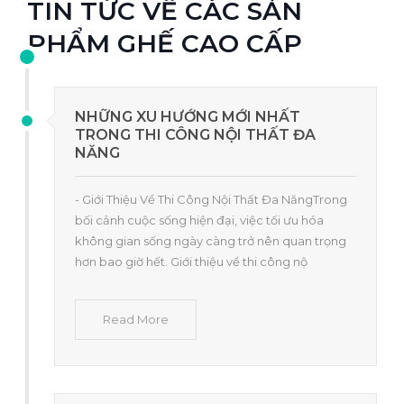
TIN TỨC VỀ CÁC SẢN
PHẨM GHẾ CAO CẤP
NHỮNG XU HƯỚNG MỚI NHẤT
TRONG THI CÔNG NỘI THẤT ĐA
NĂNG
- Giới Thiệu Về Thi Công Nội Thất Đa NăngTrong
bối cảnh cuộc sống hiện đại, việc tối ưu hóa
không gian sống ngày càng trở nên quan trọng
hơn bao giờ hết. Giới thiệu về thi công nộ
Read More