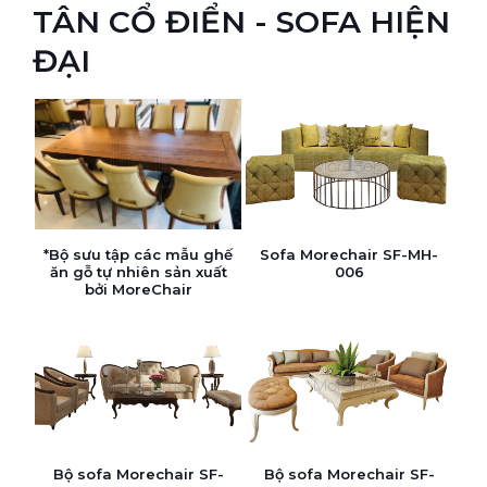
TÂN CỔ ĐIỂN - SOFA HIỆN
ĐẠI
*Bộ sưu tập các mẫu ghế
Sofa Morechair SF-MH-
ăn gỗ tự nhiên sản xuất
006
bởi MoreChair
Bộ sofa Morechair SF-
Bộ sofa Morechair SF-